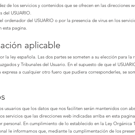
idez de los servicios y contenidos que se ofrecen en las direcciones 
vas del USUARIO.
el ordenador del USUARIO o por la presencia de virus en los servici
n esta pagina.
lación aplicable
or la ley española. Las dos partes se someten a su elección para la r
 Juzgados y Tribunales del Usuario. En el supuesto de que el USUARI
a expresa a cualquier otro fuero que pudiera corresponderles, se som
os
os usuarios que los datos que nos faciliten serán mantenidos con ab
os servicios que las direcciones web indicadas arriba en esta pagin
r personal. En cumplimiento de lo establecido en la Ley Orgánica 
nal le informamos que, mediante la cumplimentación de los present