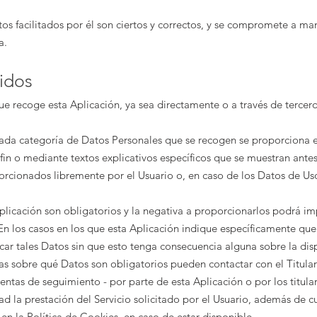
atos facilitados por él son ciertos y correctos, y se compromete a 
a
.
idos
ue recoge esta Aplicación, ya sea directamente o a través de tercer
ada categoría de Datos Personales que se recogen se proporciona en
 fin o mediante textos explicativos específicos que se muestran ante
orcionados libremente por el Usuario o, en caso de los Datos de U
plicación son obligatorios y la negativa a proporcionarlos podrá im
 En los casos en los que esta Aplicación indique específicamente que
car tales Datos sin que esto tenga consecuencia alguna sobre la dis
as sobre qué Datos son obligatorios pueden contactar con el Titular
ntas de seguimiento - por parte de esta Aplicación o por los titular
ad la prestación del Servicio solicitado por el Usuario, además de c
n la Política de Cookies, en caso de estar disponible.