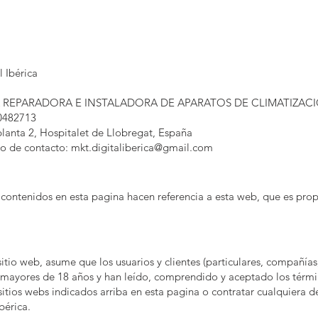
l Ibérica
PRESA REPARADORA E INSTALADORA DE APARATOS DE CLIMATIZA
30482713
lanta 2, Hospitalet de Llobregat, España
co de contacto: mkt.digitaliberica@gmail.com
l contenidos en esta pagina hacen referencia a esta web, que es
pro
sitio web, asume que los usuarios y clientes (particulares, compañías
on mayores de 18 años y han leído, comprendido y aceptado los térmi
tios webs indicados arriba en esta pagina o contratar cualquiera de
bérica.