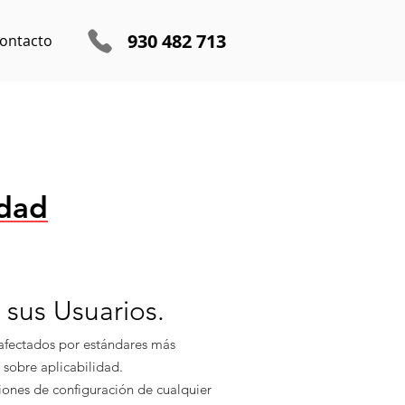
930 482 713
ontacto
Encuentra tu SAT más cercano
idad
 sus Usuarios.
 afectados por estándares más
 sobre aplicabilidad.
ones de configuración de cualquier